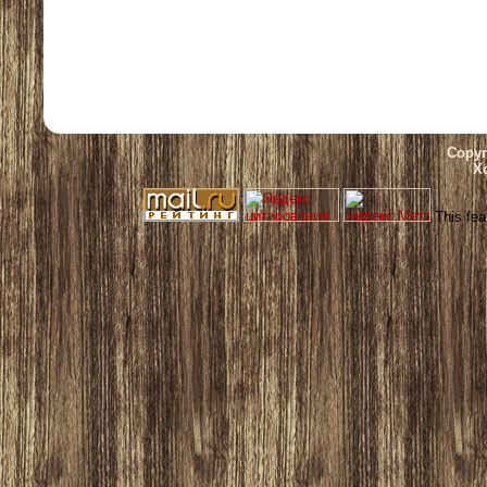
Copyr
Х
This fea