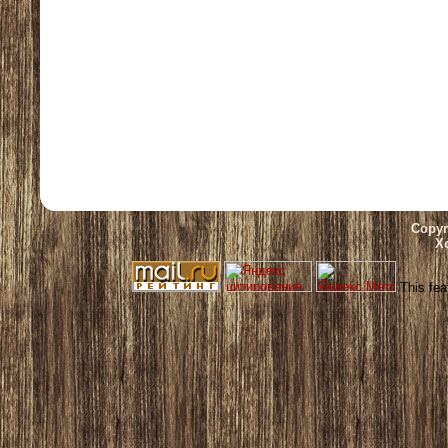
Copyr
Х
This fea