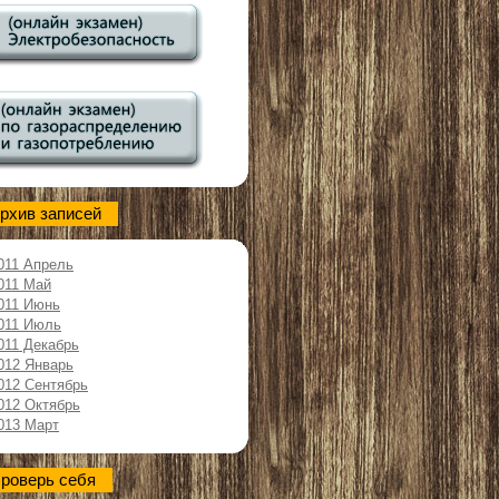
рхив записей
011 Апрель
011 Май
011 Июнь
011 Июль
011 Декабрь
012 Январь
012 Сентябрь
012 Октябрь
013 Март
роверь себя