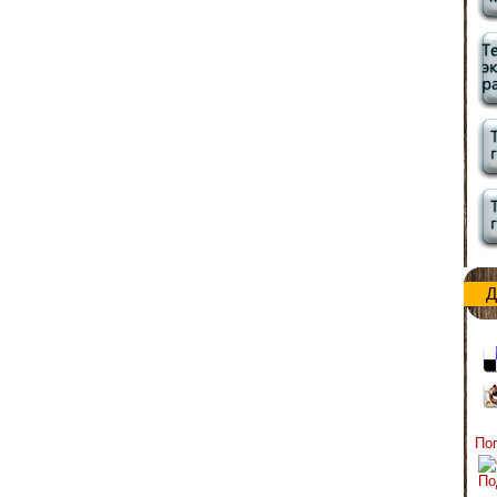
Д
По
По