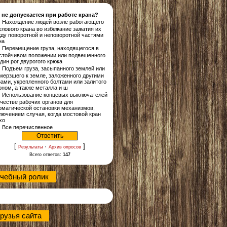
 не допускается при работе крана?
Нахождение людей возле работающего
елового крана во избежание зажатия их
ду поворотной и неповоротной частями
на
Перемещение груза, находящегося в
стойчивом положении или подвешенного
один рог двурогого крюка
Подъем груза, засыпанного землей или
мерзшего к земле, заложенного другими
зами, укрепленного болтами или залитого
оном, а также металла и ш
Использование концевых выключателей
ачестве рабочих органов для
оматической остановки механизмов,
лючением случая, когда мостовой кран
хо
Все перечисленное
[
·
]
Результаты
Архив опросов
Всего ответов:
147
чебный ролик
рузья сайта