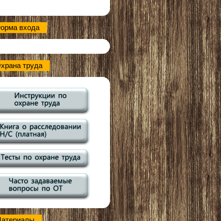
орма входа
храна труда
атериалы