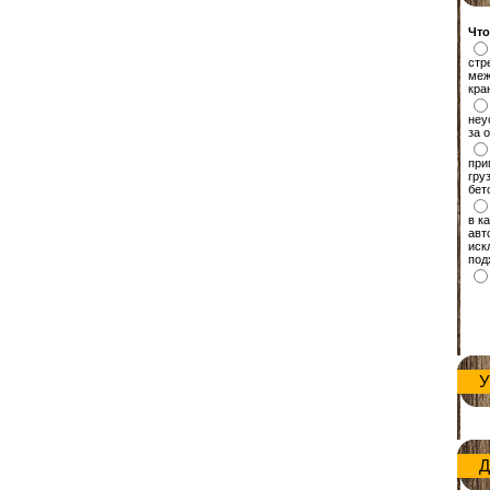
Что
стр
меж
кра
неу
за 
при
гру
бет
в к
авт
иск
под
У
Д