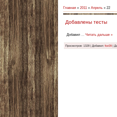
Главная
»
2011
»
Апрель
»
22
Добавлены тесты
Добавил
...
Читать дальше »
Просмотров: 1328 | Добавил:
fox09
| Д