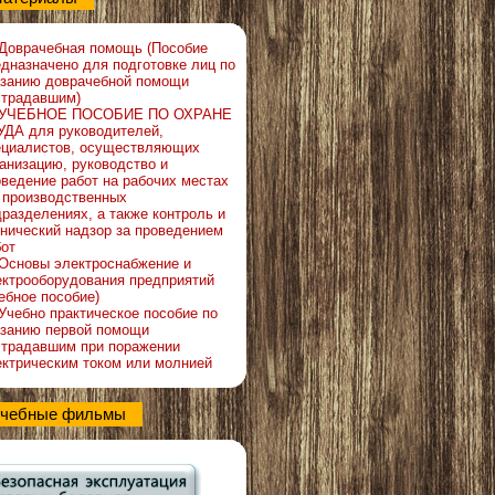
Доврачебная помощь (Пособие
дназначено для подготовке лиц по
азанию доврачебной помощи
страдавшим)
УЧЕБНОЕ ПОСОБИЕ ПО ОХРАНЕ
УДА для руководителей,
ециалистов, осуществляющих
анизацию, руководство и
оведение работ на рабочих местах
в производственных
разделениях, а также контроль и
хнический надзор за проведением
бот
Основы электроснабжение и
ектрооборудования предприятий
ебное пособие)
Учебно практическое пособие по
азанию первой помощи
страдавшим при поражении
ектрическим током или молнией
чебные фильмы