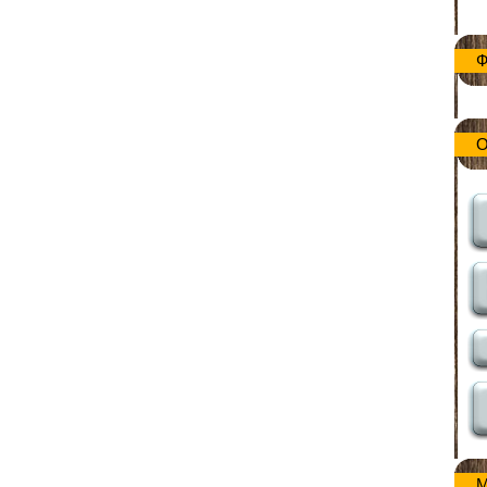
Ф
О
М