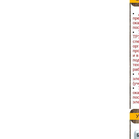
пре
ок
по
ТР
сп
орг
пр
и 
под
те
ра
эл
(уч
ок
по
эл
У