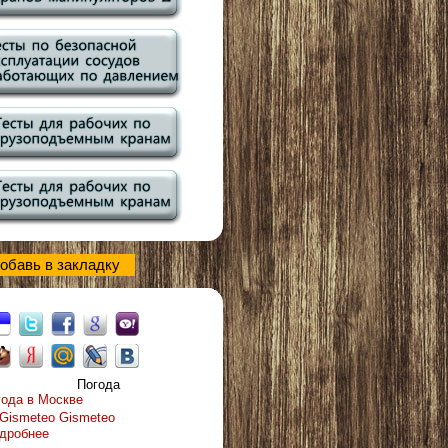
обавь в закладку
Погода
года в Москве
Gismeteo
дробнее