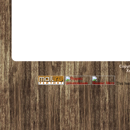
Copyr
Х
This fea