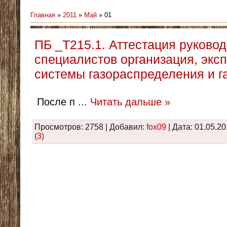
Главная
»
2011
»
Май
»
01
ПБ _Т215.1. Аттестация руковод
специалистов организация, эк
системы газораспределения и г
После п
...
Читать дальше »
Просмотров: 2758 | Добавил:
fox09
| Дата:
01.05.20
(3)