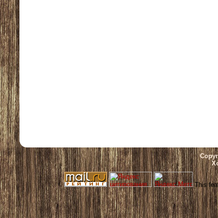
Copyr
Х
This fea