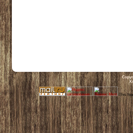
Copyr
Х
This fea