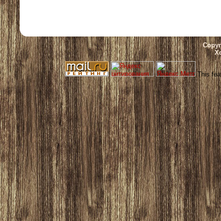
Copyr
Х
This fea